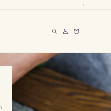
Log
Indkøbskurv
ind
m