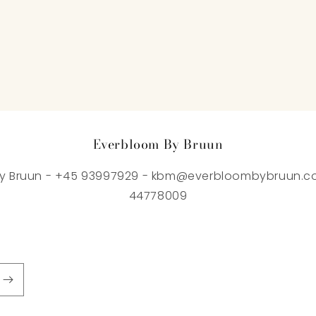
Everbloom By Bruun
y Bruun - +45 93997929 - kbm@everbloombybruun.co
44778009