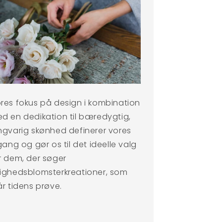
res fokus på design i kombination
d en dedikation til bæredygtig,
ngvarig skønhed definerer vores
lgang og gør os til det ideelle valg
r dem, der søger
ighedsblomsterkreationer, som
år tidens prøve.