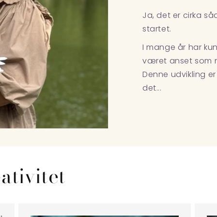
Ja, det er cirka s
startet.
I mange år har ku
været anset som no
Denne udvikling er
det...
tivitet