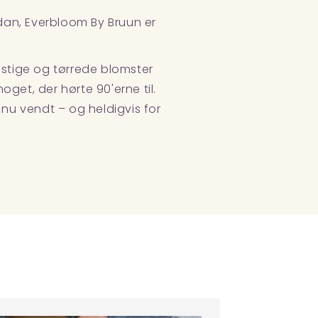
ådan, Everbloom By Bruun er
nstige og tørrede blomster
get, der hørte 90'erne til.
 nu vendt – og heldigvis for