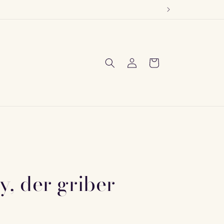
Log
Indkøbskurv
ind
y, der griber