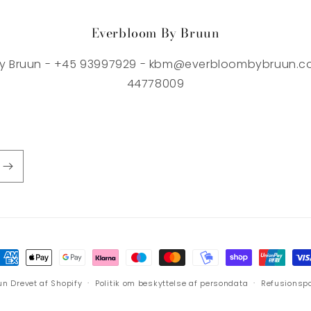
Everbloom By Bruun
y Bruun - +45 93997929 - kbm@everbloombybruun.co
44778009
etalingsmetoder
un
Drevet af Shopify
Politik om beskyttelse af persondata
Refusionspo