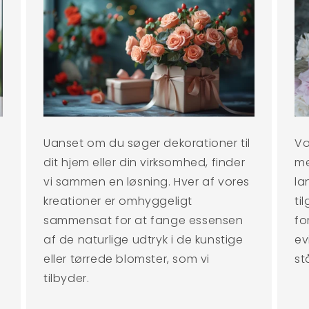
Uanset om du søger dekorationer til
Vo
dit hjem eller din virksomhed, finder
me
vi sammen en løsning. Hver af vores
la
kreationer er omhyggeligt
ti
sammensat for at fange essensen
fo
af de naturlige udtryk i de kunstige
ev
eller tørrede blomster, som vi
st
tilbyder.